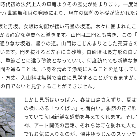
倉時代初め法然上人の草庵よりその歴史が始まります。一度
三十八世萬無和尚の発願により、現在の伽藍の基礎が築かれた
坂と男坂。女坂は勾配が緩い石畳の坂道。木々に囲まれたこ
から静寂な空間へと導きます。山門は三門とも書き、この
の通り急な坂道、帰りの道。山門はこじんまりとした藁葺き
います。門を抜けると左右に白砂壇。白砂壇は長方形の白
、季節ごとに違う砂紋となっていて、何度訪れても新鮮な
間を通ることは、心身を清めて浄域に入ることを意味してい
堂・方丈。入山料は無料で自由に見学することができますが
開の日でないと見学することができません。
しかし見所はいっぱい、春は山鳥さえずり、夏は
の横にある「つくばい」も面白い。季節の花で飾
っていて毎回新鮮な感動を与えてくれます。そし
禅、アート関係の書籍、それらは寺を訪れた人た
でもお気に入りなのが、深井ゆうじんのスケッチ