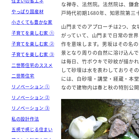
住まいの省エネ
な禅寺、法然院。法然院は、鎌
やっぱり国産材
戸時代初期1680年、知恩院第
小さくても豊かな家
山門までのアプローチは2つ、女
子育てを楽しむ家 ①
がっていて、山門まで日常の世界
作を意味します。男坂はその名
子育てを楽しむ家 ②
景となり周りの自然に溶け込んで
子育てを楽しむ家 ③
は毎日、竹ボウキで砂紋が描かれ
二世帯住宅のススメ
して砂壇は水を表わしておりその
二世帯住宅
には、白砂壇・講堂・経蔵・本
なので建物内は春と秋の特別公
リノベーション ①
リノベーション ②
リノベーション ③
私の設計作法
五感で感じる住まい