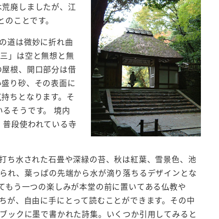
は荒廃しましたが、江
とのことです。
の道は微妙に折れ曲
「三」は空と無想と無
の屋根、開口部分は借
い盛り砂、その表面に
気持ちとなります。そ
るそうです。 境内
、普段使われている寺
打ち水された石畳や深緑の苔、秋は紅葉、雪景色、池
られ、葉っぱの先端から水が滴り落ちるデザインとな
てもう一つの楽しみが本堂の前に置いてある仏教や
ちが、自由に手にとって読むことができます。その中
ブックに墨で書かれた詩集。いくつか引用してみると