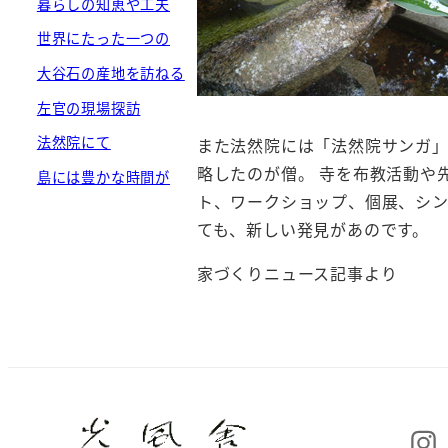
暮らしの知恵や工夫
世界にたった一つの
大谷石の産地を訪ねる
左官の現場探訪
法然院にて
また法然院には「法然院サンガ
略したのが僧。 寺を布教活動や
島には豊かな時間が
ト、ワークショップ、個展、シン
ても、新しい発見があのです。
家づくりニュース記事より