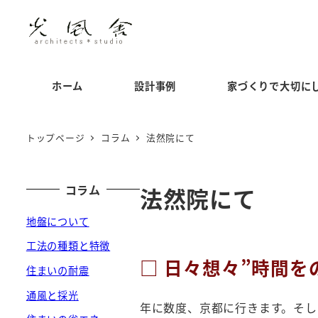
メ
イ
ン
コ
ホーム
設計事例
家づくりで大切に
ン
テ
ン
トップページ
コラム
法然院にて
ツ
へ
コラム
法然院にて
移
動
地盤について
工法の種類と特徴
□ 日々想々”時間
住まいの耐震
通風と採光
年に数度、京都に行きます。そし