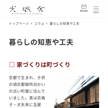
メ
イ
無料相談
MENU
ン
トップページ
コラム
暮らしの知恵や工夫
コ
ン
テ
暮らしの知恵や工夫
ン
ツ
へ
□ 家づくりは町づくり
移
動
京都で生まれ、子供
の頃京都御所向かい
の古い町屋に住んで
いました。表は京格
子・犬矢来に瓦屋