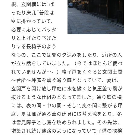
根、玄関横には“ば
ったり床几”普段は
壁に掛かっていて、
必要に応じてバッタ
リと上げたり下げた
りする長椅子のよう
なもの、ここでは夏の夕涼みをしたり、近所の人
が立ち話をしていました。（今ではほとんど使わ
れていませんが…。）格子戸をくぐると玄関土間
～台所～坪庭を繋ぐ通り庭となっていて、夏は、
玄関戸を開け放し坪庭に水を撒くと気圧差で風が
抜けるような仕組みとなってました。通り庭の横
には、表の間・中の間・そして奥の間に繋がる坪
庭、夏は風が通る葦の建具に取替え涼をとり、冬
は雪見障子とし庭を眺められました。その先は、
増築され続け迷路のようになっていて子供の探検