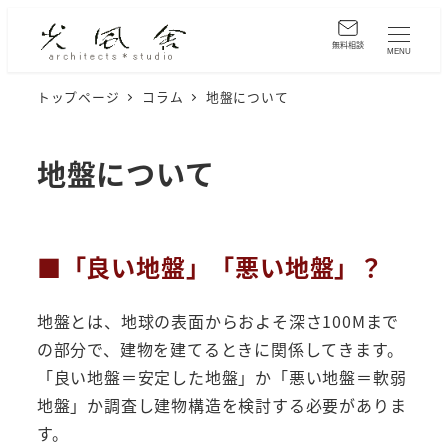
メ
イ
無料相談
MENU
ン
トップページ
コラム
地盤について
コ
ン
テ
地盤について
ン
ツ
へ
■「良い地盤」「悪い地盤」？
移
動
地盤とは、地球の表面からおよそ深さ100Mまで
の部分で、建物を建てるときに関係してきます。
「良い地盤＝安定した地盤」か「悪い地盤＝軟弱
地盤」か調査し建物構造を検討する必要がありま
す。