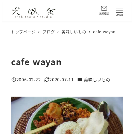
メ
イ
無料相談
MENU
ン
コ
トップページ
ブログ
美味しいもの
cafe wayan
ン
テ
ン
cafe wayan
ツ
へ
カテゴリー
2006-02-22
2020-07-11
美味しいもの
移
投稿日
更新日
動