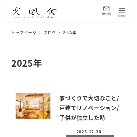
メ
イ
無料相談
MENU
ン
コ
トップページ
ブログ
2025年
ン
テ
ン
2025年
ツ
へ
移
動
家づくりで大切なこと/
戸建てリノベーション/
子供が独立した時
2025-12-30
投稿日