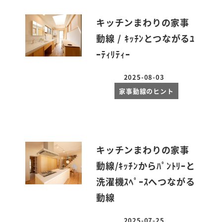
キッチンまわりの家事
動線 / ｷｯﾁﾝとつながるﾕ
ｰﾃｨﾘﾃｨｰ
2025-08-03
投稿日
家事動線のヒント
キッチンまわりの家事
動線/ｷｯﾁﾝからﾊﾟﾝﾄﾘｰと
洗濯機ｽﾍﾟｰｽへつながる
動線
2025-07-25