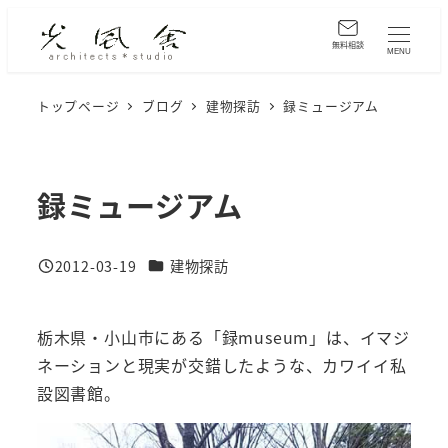
メ
イ
無料相談
MENU
ン
コ
トップページ
ブログ
建物探訪
録ミュージアム
ン
テ
ン
録ミュージアム
ツ
へ
カテゴリー
2012-03-19
建物探訪
移
投稿日
動
栃木県・小山市にある「録museum」は、イマジ
ネーションと現実が交錯したような、カワイイ私
設図書館。