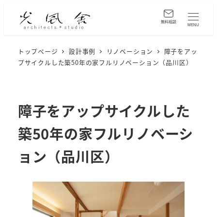
メ
イ
無料相談
MENU
ン
コ
トップページ
設計事例
リノベーション
障子をアッ
プサイクルした築50年の家フルリノベーション（品川区）
ン
テ
ン
ツ
障子をアップサイクルした
へ
築50年の家フルリノベーシ
移
動
ョン（品川区）