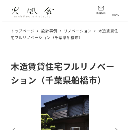
メ
イ
無料相談
MENU
ン
コ
トップページ
設計事例
リノベーション
木造賃貸住
宅フルリノベーション（千葉県船橋市）
ン
テ
ン
ツ
木造賃貸住宅フルリノベー
へ
ション（千葉県船橋市）
移
動