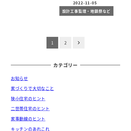
2022-11-05
投稿日
設計工事監理・地鎮祭など
投
1
2
稿
の
カテゴリー
ペ
お知らせ
ー
家づくりで大切なこと
狭小住宅のヒント
ジ
二世帯住宅のヒント
送
家事動線のヒント
り
キッチンのあれこれ