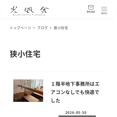
メ
イ
無料相談
MENU
ン
コ
トップページ
ブログ
狭小住宅
ン
テ
ン
狭小住宅
ツ
へ
移
動
１階半地下事務所はエ
アコンなしでも快適で
した
2026-05-30
投稿日