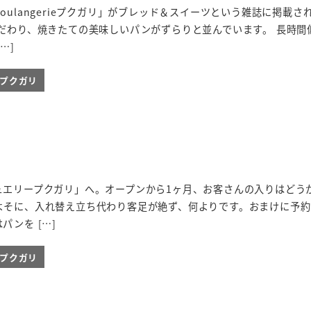
oulangerieプクガリ」がブレッド＆スイーツという雑誌に掲載さ
だわり、焼きたての美味しいパンがずらりと並んでいます。 長時間
…]
ieプクガリ
ュエリープクガリ」へ。オープンから1ヶ月、お客さんの入りはどう
よそに、入れ替え立ち代わり客足が絶ず、何よりです。おまけに予約
パンを […]
ieプクガリ