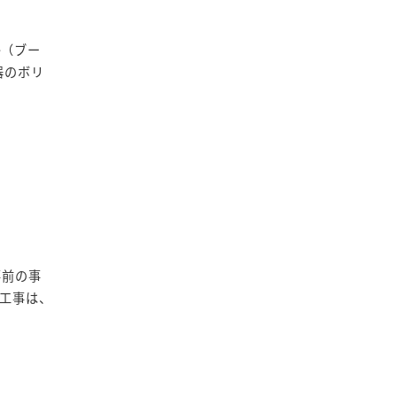
e（ブー
器のボリ
事前の事
工事は、