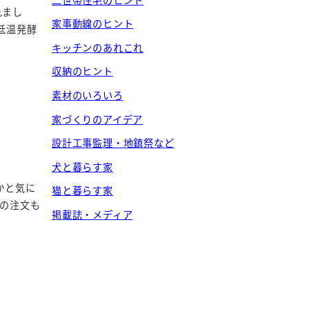
れまし
家事動線のヒント
低温発酵
キッチンのあれこれ
収納のヒント
素材のいろいろ
家づくりのアイデア
設計工事監理・地鎮祭など
犬と暮らす家
かと気に
猫と暮らす家
の注文も
掲載誌・メディア