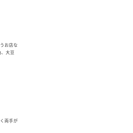
扱うお店な
油、大豆
すく両手が