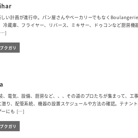
har
い計画が進行中。パン屋さんやベーカリーでもなくBoulangeri
台、冷蔵庫、フライヤー、リバース、ミキサー、ドゥコンなど厨房機
…]
ieプクガリ
a
内装、電気、設備、厨房など、、、その道のプロたちが集まって、工
に潜り、配管系統、機器の設置スケジュールや方法の確認。テナント
にも […]
ieプクガリ