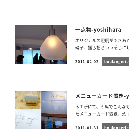
一点物-yoshihara
オリジナルの照明ができあ
硝子、揺ら揺らいい感じに
2011-02-02
boulanger
投稿日
メニューカード置き-yos
木工所にて、即席でこんな
たメニューカード置き。菓
2011-01-31
boulanger