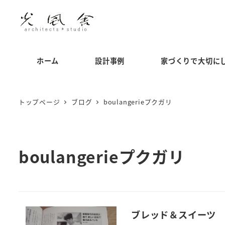
メ
イ
ン
コ
ホーム
設計事例
家づくりで大切に
ン
テ
ン
トップページ
ブログ
boulangerieプクガリ
ツ
へ
移
boulangerieプクガリ
動
ブレッド＆スイーツ