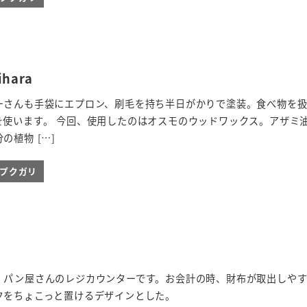
hara
ーさんも手袋にエプロン、刷毛を持ち半日がかりで塗装。食べ物を
を使います。 今回、使用したのはオスモのウッドワックス。アザミ
の植物 […]
ieプクガリ
。パン屋さんのレジカウンターです。お会計の時、財布が取出しや
クをちょこっと置けるデザインとした。