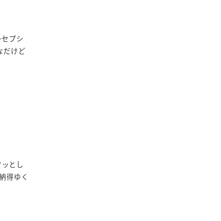
レセプシ
なだけど
クッとし
納得ゆく