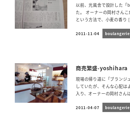
以前、光風舎で設計した「b
た。 オーナーの岡村さんこ
という方法で、小麦の香り [
2011-11-04
boulanger
投稿日
商売繁盛-yoshihara
現場の帰り道に「ブランジ
していたが、そんな心配は
入り、オーナーの岡村さんは
2011-04-07
boulanger
投稿日