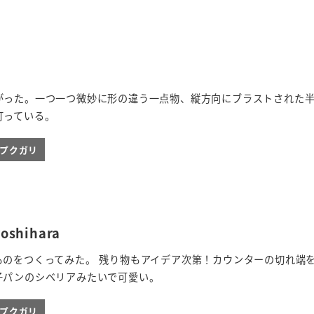
がった。一つ一つ微妙に形の違う一点物、縦方向にブラストされた
灯っている。
ieプクガリ
hihara
ものをつくってみた。 残り物もアイデア次第！カウンターの切れ端
子パンのシベリアみたいで可愛い。
ieプクガリ