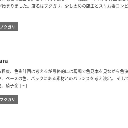
が始まりました。店名はプクガリ、少し太めの店主とスリム妻コン
ieプクガリ
ara
る程度、色彩計画は考えるが最終的には現場で色見本を見ながら色
さ、ベースの色、バックにある素材とのバランスを考え決定。 そし
、硝子企 […]
ieプクガリ