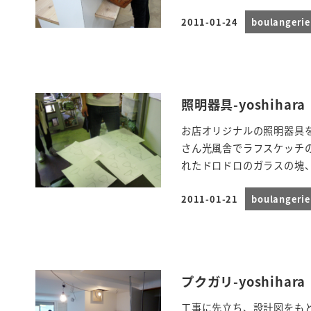
2011-01-24
boulanger
投稿日
照明器具-yoshihara
お店オリジナルの照明器具
さん光風舎でラフスケッチの
れたドロドロのガラスの塊、硝
2011-01-21
boulanger
投稿日
プクガリ-yoshihara
工事に先立ち、設計図をも