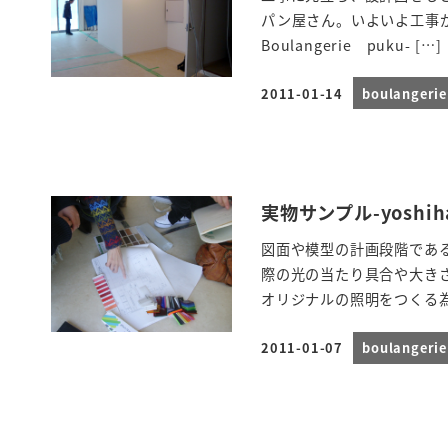
パン屋さん。いよいよ工事
Boulangerie puku- […]
2011-01-14
boulanger
投稿日
実物サンプル-yoshih
図面や模型の計画段階であ
際の光の当たり具合や大き
オリジナルの照明をつくる為
2011-01-07
boulanger
投稿日