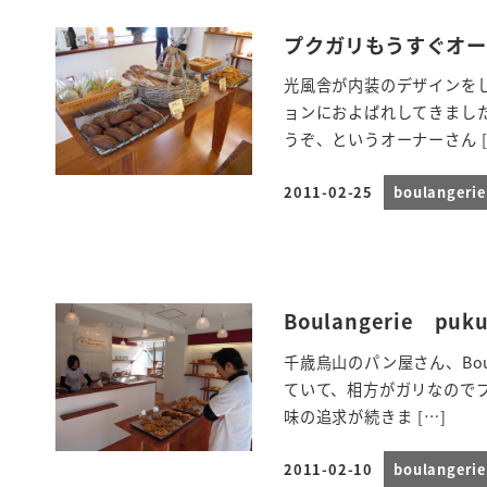
プクガリもうすぐオープン
光風舎が内装のデザインをし
ョンにおよばれしてきまし
うぞ、というオーナーさん [
2011-02-25
boulanger
投稿日
Boulangerie puku-
千歳烏山のパン屋さん、Boul
ていて、相方がガリなので
味の追求が続きま […]
2011-02-10
boulanger
投稿日