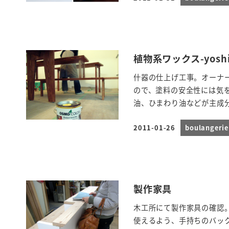
投稿日
植物系ワックス-yoshi
什器の仕上げ工事。オーナ
ので、塗料の安全性には気
油、ひまわり油などが主成分
2011-01-26
boulanger
投稿日
製作家具
木工所にて製作家具の確認
使えるよう、手持ちのバッ