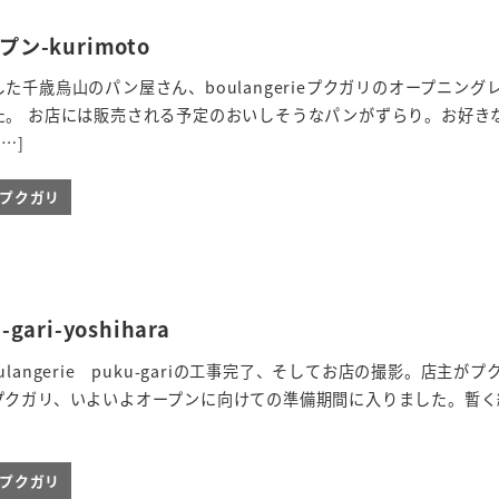
-kurimoto
た千歳烏山のパン屋さん、boulangerieプクガリのオープニング
た。 お店には販売される予定のおいしそうなパンがずらり。お好き
…]
ieプクガリ
gari-yoshihara
angerie puku-gariの工事完了、そしてお店の撮影。店主がプ
プクガリ、いよいよオープンに向けての準備期間に入りました。暫く
ieプクガリ