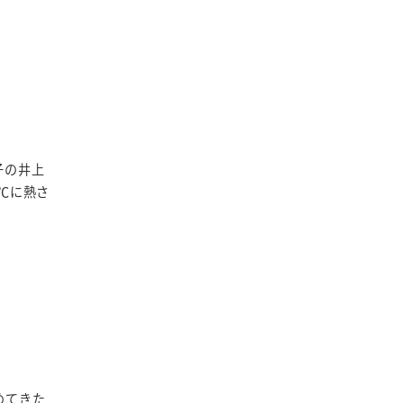
子の井上
℃に熱さ
めてきた