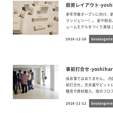
厨房レイアウト-yoshi
来年早春オープンに向け、新し
ランジェリー）。 釜や粉
ュームモデルをつくり美味 [
2010-12-20
boulanger
投稿日
事前打合せ-yoshihar
揉め事ではありません。 
前打合せ。天井裏やピット
騒音や資材搬入、他のフロアー
2010-11-12
boulanger
投稿日