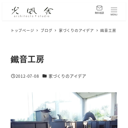
メ
イ
無料相談
MENU
ン
コ
トップページ
ブログ
家づくりのアイデア
鐵音工房
ン
テ
ン
鐵音工房
ツ
へ
カテゴリー
2012-07-08
家づくりのアイデア
移
投稿日
動