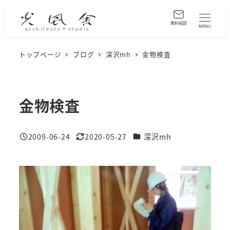
メ
イ
無料相談
MENU
ン
コ
トップページ
ブログ
深沢mh
金物検査
ン
テ
ン
金物検査
ツ
へ
カテゴリー
2009-06-24
2020-05-27
深沢mh
移
投稿日
更新日
動