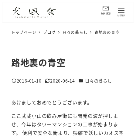
メ
イ
無料相談
MENU
ン
コ
トップページ
ブログ
日々の暮らし
路地裏の青空
ン
テ
ン
路地裏の青空
ツ
へ
カテゴリー
2016-01-10
2020-06-14
日々の暮らし
移
投稿日
更新日
動
あけましておめでとうございます。
ここ武蔵小山の飲み屋街にも開発の波が押しよ
せ、今年はタワーマンションの工事が始まりま
す。 便利で安全な街より、猥雑で妖しいカオス空