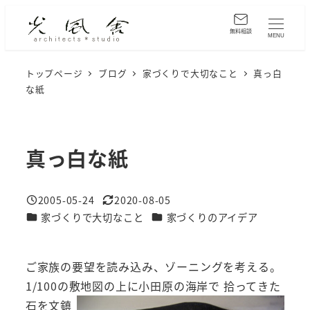
メ
イ
無料相談
MENU
ン
コ
トップページ
ブログ
家づくりで大切なこと
真っ白
な紙
ン
テ
ン
ツ
真っ白な紙
へ
移
2005-05-24
2020-08-05
動
投稿日
更新日
カテゴリー
カテゴリー
家づくりで大切なこと
家づくりのアイデア
ご家族の要望を読み込み、ゾーニングを考える。
1/100の敷地図の上に小田原の海岸で
拾ってきた
石を文鎮