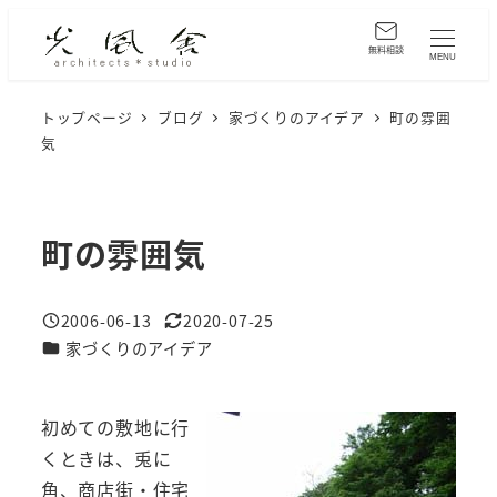
メ
イ
無料相談
MENU
ン
コ
トップページ
ブログ
家づくりのアイデア
町の雰囲
気
ン
テ
ン
ツ
町の雰囲気
へ
移
2006-06-13
2020-07-25
動
投稿日
更新日
カテゴリー
家づくりのアイデア
初めての敷地に行
くときは、兎に
角、商店街・住宅