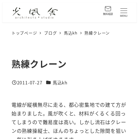
メ
イ
無料相談
MENU
ン
コ
トップページ
ブログ
馬込kh
熟練クレーン
ン
テ
ン
熟練クレーン
ツ
へ
カテゴリー
2011-07-27
馬込kh
移
投稿日
動
電線が縦横無尽に走る、都心密集地での建て方が
始まりました。風が吹くと、材料がくるくる回っ
てしまうので難易度は高い。しかし流石はクレー
ンの熟練操縦士、ほんのちょっとした隙間を狙い