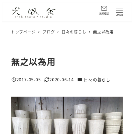
メ
イ
無料相談
MENU
ン
コ
トップページ
ブログ
日々の暮らし
無之以為用
ン
テ
ン
無之以為用
ツ
へ
カテゴリー
2017-05-05
2020-06-14
日々の暮らし
移
投稿日
更新日
動