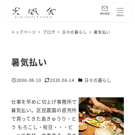
メ
イ
無料相談
MENU
ン
コ
トップページ
ブログ
日々の暮らし
暑気払い
ン
テ
ン
暑気払い
ツ
へ
カテゴリー
2006-08-10
2020-06-14
日々の暮らし
移
投稿日
更新日
動
仕事を早めに切上げ事務所で
暑気払い。区民農園の直売所
で買ってきた島きゅうり・と
う もろこし・枝豆・・・ビ