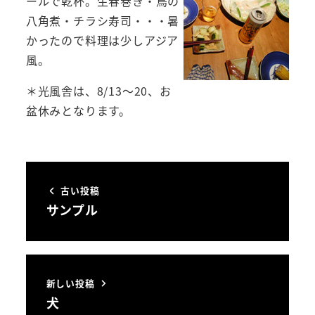
ールで乾杯。生春巻き・鳥の
八角煮・チラシ寿司・・・暑
かったので料理は少しアジア
風。
＊光風舎は、8/13～20、お
盆休みとなります。
古い投稿
サンプル
新しい投稿
犬