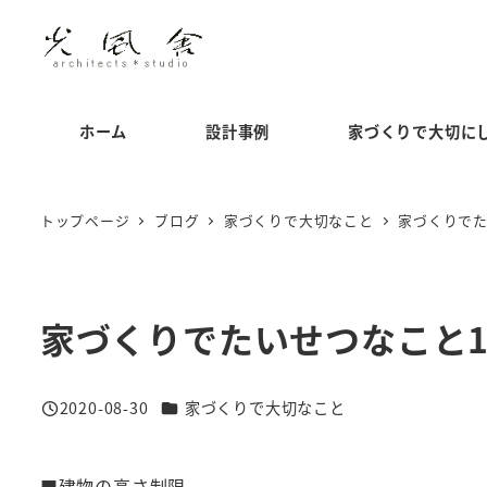
メ
イ
ン
コ
ホーム
設計事例
家づくりで大切に
ン
テ
ン
トップページ
ブログ
家づくりで大切なこと
家づくりでた
ツ
へ
移
家づくりでたいせつなこと1
動
カテゴリー
2020-08-30
家づくりで大切なこと
投稿日
■建物の高さ制限