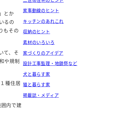
家事動線のヒント
」とか
キッチンのあれこれ
いるの
りもその
収納のヒント
素材のいろいろ
いて、そ
家づくりのアイデア
和や規制
設計工事監理・地鎮祭など
犬と暮らす家
第１種住居
猫と暮らす家
掲載誌・メディア
範囲内で建