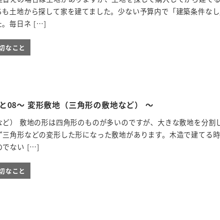
ちも土地から探して家を建てました。少ない予算内で「建築条件なし
。毎日ネ […]
切なこと
と08～ 変形敷地（三角形の敷地など） ～
など） 敷地の形は四角形のものが多いのですが、大きな敷地を分割
ず三角形などの変形した形になった敷地があります。木造で建てる
でない […]
切なこと