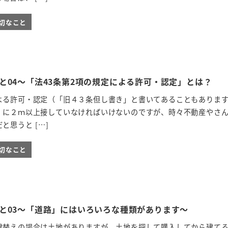
切なこと
と04～「法43条第2項の規定による許可・認定」とは？
よる許可・認定（「旧４３条但し書き」と書いてあることもあります
」に２ｍ以上接していなければいけないのですが、時々不動産やさ
と思うと […]
切なこと
と03～「道路」にはいろいろな種類があります～
建替えの場合は土地がありますが、土地を探して購入してから建て