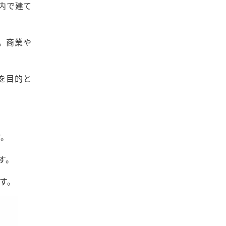
内で建て
。商業や
を目的と
す。
す。
す。