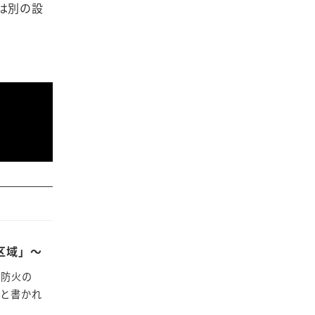
は別の設
区域」～
に防火の
どと書かれ