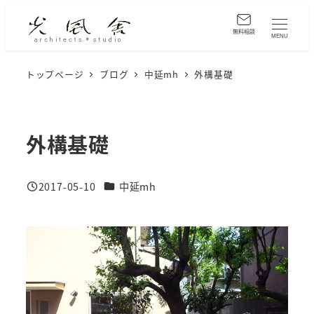
メ
イ
無料相談
MENU
ン
コ
トップページ
ブログ
中延mh
外構基礎
ン
テ
ン
外構基礎
ツ
へ
カテゴリー
2017-05-10
中延mh
移
投稿日
動