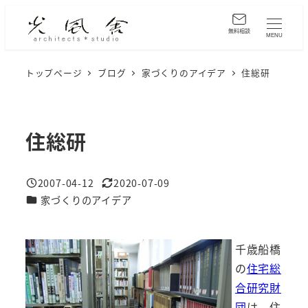
メ
イ
無料相談
MENU
ン
コ
トップページ
ブログ
家づくりのアイデア
住総研
ン
テ
ン
住総研
ツ
へ
2007-04-12
2020-07-09
移
投稿日
更新日
カテゴリー
家づくりのアイデア
動
千歳船橋
の
住宅総
合研究財
団
は、住