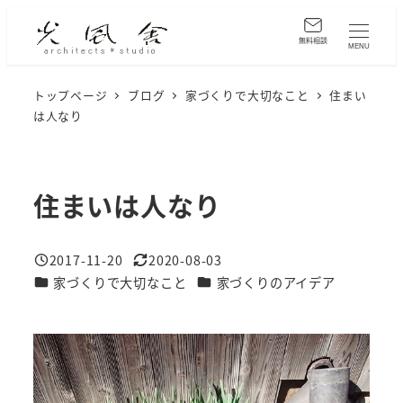
メ
イ
無料相談
MENU
ン
コ
トップページ
ブログ
家づくりで大切なこと
住まい
は人なり
ン
テ
ン
ツ
住まいは人なり
へ
移
2017-11-20
2020-08-03
動
投稿日
更新日
カテゴリー
カテゴリー
家づくりで大切なこと
家づくりのアイデア