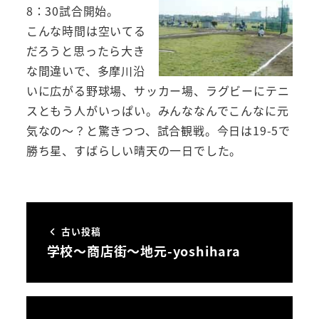
8：30試合開始。
こんな時間は空いてる
だろうと思ったら大き
な間違いで、多摩川沿
いに広がる野球場、サッカー場、ラグビーにテニ
スともう人がいっぱい。みんななんでこんなに元
気なの～？と驚きつつ、試合観戦。今日は19-5で
勝ち星、すばらしい晴天の一日でした。
古い投稿
学校～商店街～地元-yoshihara