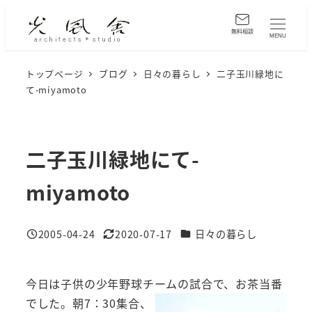
メ
イ
無料相談
MENU
ン
コ
トップページ
ブログ
日々の暮らし
二子玉川緑地に
て-miyamoto
ン
テ
ン
ツ
二子玉川緑地にて-
へ
miyamoto
移
動
カテゴリー
2005-04-24
2020-07-17
日々の暮らし
投稿日
更新日
今日は子供の少年野球チームの試合で、お茶当番
でした。朝
7：30集合、