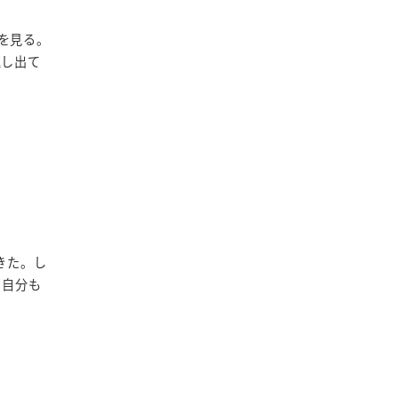
プを見る。
返し出て
きた。し
！自分も