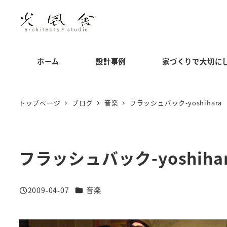
メ
イ
ン
コ
ホーム
設計事例
家づくりで大切に
ン
テ
ン
トップページ
ブログ
音楽
フラッシュバック-yoshihara
ツ
へ
移
フラッシュバック-yoshiha
動
カテゴリー
2009-04-07
音楽
投稿日