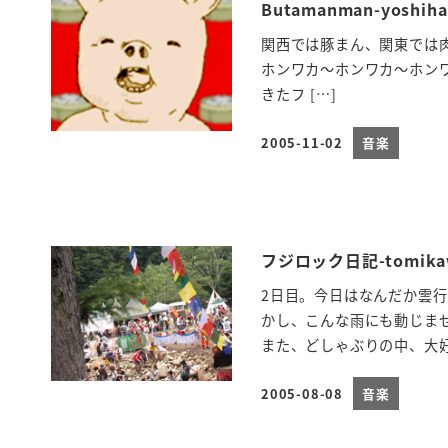
Butamanman-yoshiha
関西では豚まん、関東では肉
ホンワカ～ホンワカ～ホン
きたフ […]
2005-11-02
音楽
投稿日
フジロック日記-tomika
2日目。今日はなんだか雲
かし、こんな雨にも動じま
また、どしゃぶりの中、大好
2005-08-08
音楽
投稿日