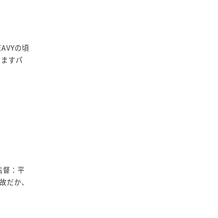
AVYの頃
すますパ
監督：平
何故だか、