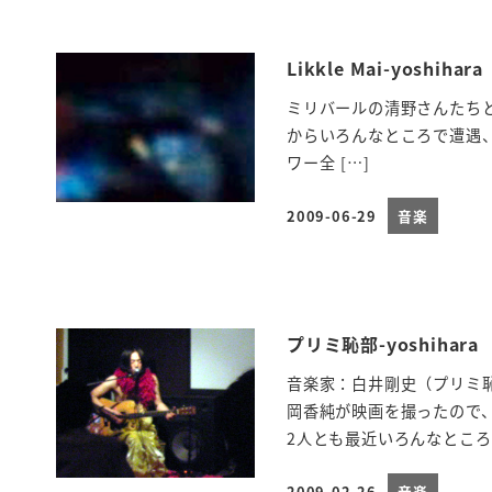
Likkle Mai-yoshihara
ミリバールの清野さんたちと、
からいろんなところで遭遇、
ワー全 […]
2009-06-29
音楽
投稿日
プリミ恥部-yoshihara
音楽家：白井剛史（プリミ
岡香純が映画を撮ったので
2人とも最近いろんなところで
2009-02-26
音楽