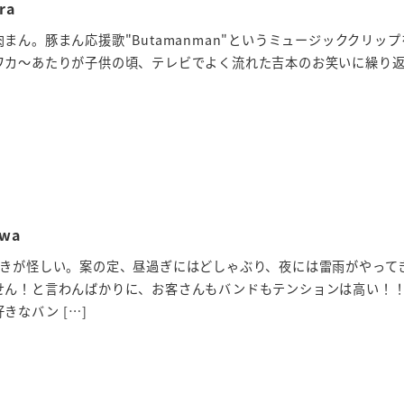
ra
まん。豚まん応援歌"Butamanman"というミュージッククリッ
ワカ～あたりが子供の頃、テレビでよく流れた吉本のお笑いに繰り
wa
行きが怪しい。案の定、昼過ぎにはどしゃぶり、夜には雷雨がやって
せん！と言わんばかりに、お客さんもバンドもテンションは高い！
きなバン […]