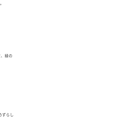
あ。
黄、緑の
めずらし