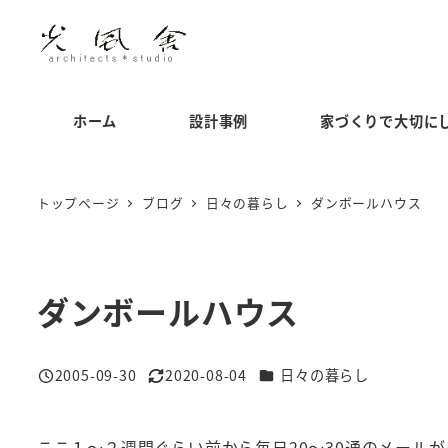
メ
イ
ン
コ
ホーム
設計事例
家づくりで大切に
ン
テ
ン
トップページ
ブログ
日々の暮らし
ダンボールハウス
ツ
へ
移
ダンボールハウス
動
カテゴリー
2005-09-30
2020-08-04
日々の暮らし
投稿日
更新日
ここ１～２週間ぐらい前から毎日20～30通のメール