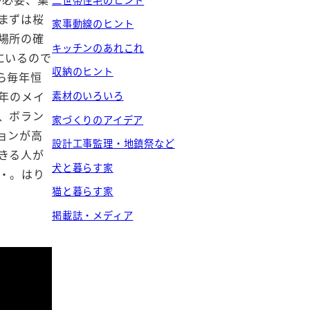
まずは桜
家事動線のヒント
場所の確
キッチンのあれこれ
にいるので
収納のヒント
ら毎年恒
年のメイ
素材のいろいろ
、ボラン
家づくりのアイデア
ョンが高
設計工事監理・地鎮祭など
きる人が
犬と暮らす家
・。はり
猫と暮らす家
掲載誌・メディア