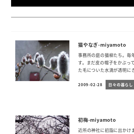
猫やなぎ-miyamoto
事務所の庭の猫柳たち。毎
す。まだ皮の帽子をかぶっ
た毛についた水滴が透明にき
2009-02-28
日々の暮らし
投稿日
初梅-miyamoto
近所の神社に初詣に出かけ