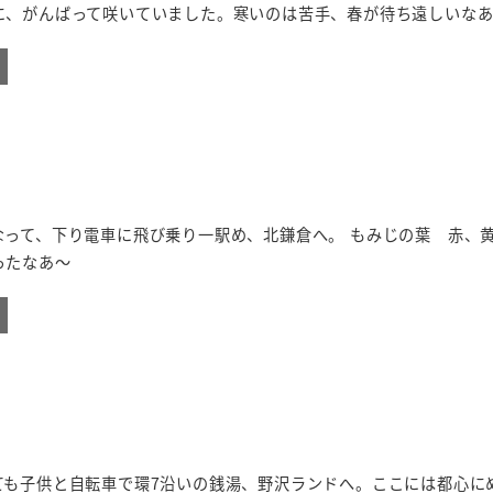
に、がんばって咲いていました。寒いのは苦手、春が待ち遠しいな
なって、下り電車に飛び乗り一駅め、北鎌倉へ。 もみじの葉 赤、
ったなあ～
ても子供と自転車で環7沿いの銭湯、野沢ランドへ。ここには都心に