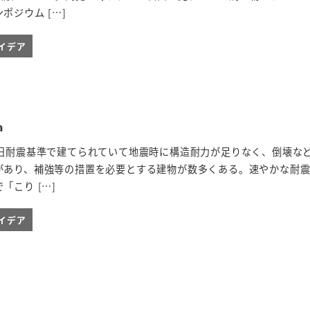
ポジウム […]
イデア
a
の旧耐震基準で建てられていて地震時に構造耐力が足りなく、倒壊な
があり、補強等の措置を必要とする建物が数多くある。速やかな耐
「こり […]
イデア