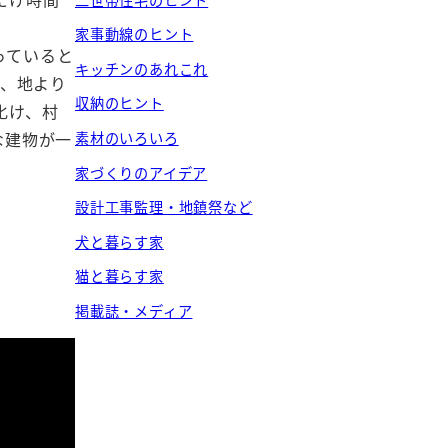
家事動線のヒント
っていると
キッチンのあれこれ
頃、地より
収納のヒント
化け、村
な建物が一
素材のいろいろ
家づくりのアイデア
設計工事監理・地鎮祭など
犬と暮らす家
猫と暮らす家
掲載誌・メディア