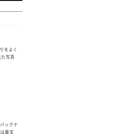
りをよく
見た写真
のバックナ
きは重宝