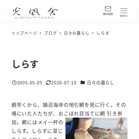
メ
イ
無料相談
MENU
ン
コ
トップページ
ブログ
日々の暮らし
しらす
ン
テ
ン
しらす
ツ
へ
カテゴリー
2005-05-05
2020-07-10
日々の暮らし
移
投稿日
更新日
動
朝早くから、鵠沼海岸の地引網を見に行く。その
場にいた人たちが、おこぼ
れ目当てに網 引き参
加。網にはメイ一杯の
しらす。しらすに混じ