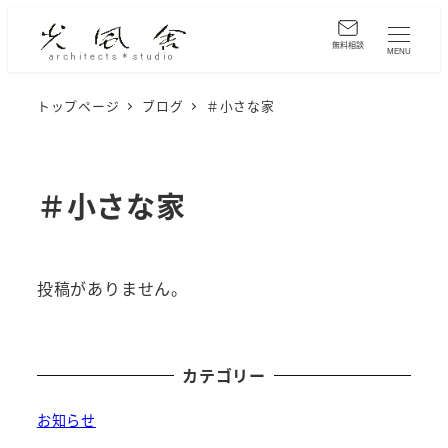
メ
イ
無料相談
MENU
ン
コ
トップページ
ブログ
＃小さな家
ン
テ
ン
＃小さな家
ツ
へ
移
投稿がありません。
動
カテゴリー
お知らせ