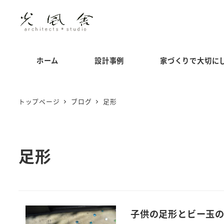
メ
イ
ン
コ
ホーム
設計事例
家づくりで大切に
ン
テ
ン
トップページ
ブログ
足形
ツ
へ
移
足形
動
子供の足形とビー玉