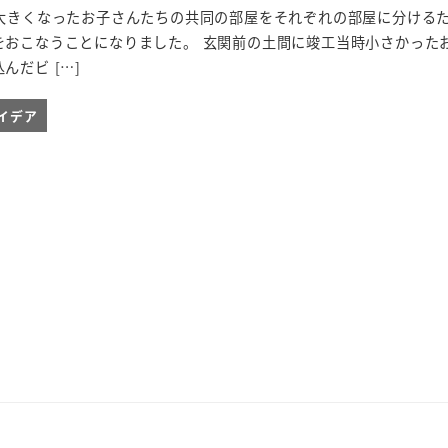
、大きくなったお子さんたちの共同の部屋をそれぞれの部屋に分ける
をおこなうことになりました。 玄関前の土間に竣工当時小さかった
んだビ […]
イデア