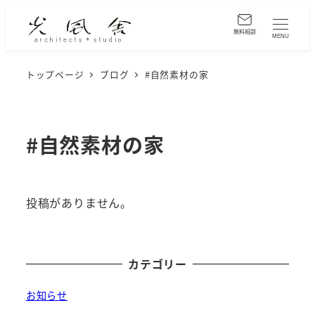
メ
イ
無料相談
MENU
ン
コ
トップページ
ブログ
#自然素材の家
ン
テ
ン
#自然素材の家
ツ
へ
移
投稿がありません。
動
カテゴリー
お知らせ