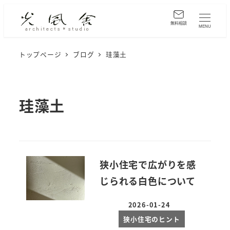
メ
イ
無料相談
MENU
ン
コ
トップページ
ブログ
珪藻土
ン
テ
ン
珪藻土
ツ
へ
移
動
狭小住宅で広がりを感
じられる白色について
2026-01-24
投稿日
狭小住宅のヒント