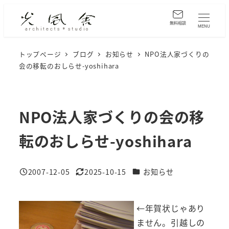
メ
イ
無料相談
MENU
ン
コ
トップページ
ブログ
お知らせ
NPO法人家づくりの
会の移転のおしらせ-yoshihara
ン
テ
ン
ツ
NPO法人家づくりの会の移
へ
転のおしらせ-yoshihara
移
動
カテゴリー
2007-12-05
2025-10-15
お知らせ
投稿日
更新日
←年賀状じゃあり
ません。引越しの