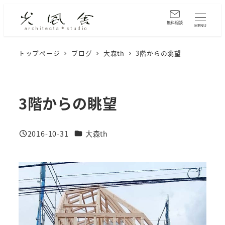
メ
イ
無料相談
MENU
ン
コ
トップページ
ブログ
大森th
3階からの眺望
ン
テ
ン
3階からの眺望
ツ
へ
カテゴリー
2016-10-31
大森th
移
投稿日
動