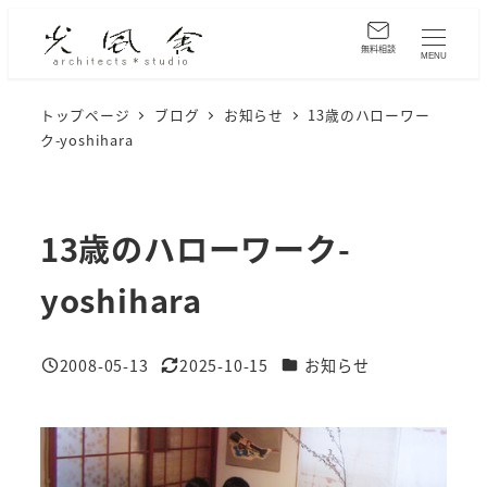
メ
イ
無料相談
MENU
ン
コ
トップページ
ブログ
お知らせ
13歳のハローワー
ク-yoshihara
ン
テ
ン
ツ
13歳のハローワーク-
へ
yoshihara
移
動
カテゴリー
2008-05-13
2025-10-15
お知らせ
投稿日
更新日