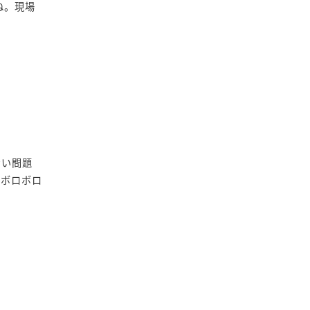
ね。現場
ない問題
れボロボロ