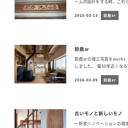
ームの設計をする時、これ
2015-03-13
鈴鹿ar
投稿日
鈴鹿ar
鈴鹿arの竣工写真をworks（htt
しました。 築50年近くな
2016-03-09
鈴鹿ar
投稿日
古いモノと新しいモノ
一軒家リノベーションの現