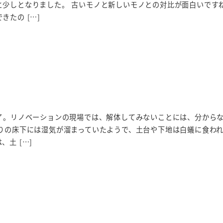
と少しとなりました。 古いモノと新しいモノとの対比が面白いです
きたの […]
完了。リノベーションの現場では、解体してみないことには、分から
わりの床下には湿気が溜まっていたようで、土台や下地は白蟻に食わ
土 […]