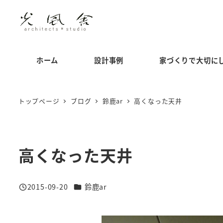
メ
イ
ン
コ
ホーム
設計事例
家づくりで大切に
ン
テ
ン
トップページ
ブログ
鈴鹿ar
高くなった天井
ツ
へ
移
高くなった天井
動
カテゴリー
2015-09-20
鈴鹿ar
投稿日