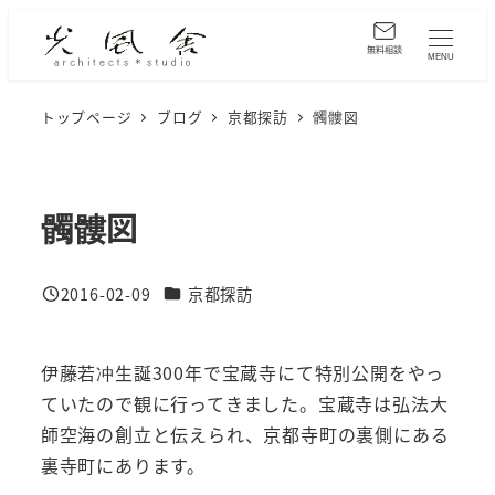
メ
イ
無料相談
MENU
ン
コ
トップページ
ブログ
京都探訪
髑髏図
ン
テ
ン
髑髏図
ツ
へ
カテゴリー
2016-02-09
京都探訪
移
投稿日
動
伊藤若冲生誕300年で宝蔵寺にて特別公開をやっ
ていたので観に行ってきました。宝蔵寺は弘法大
師空海の創立と伝えられ、京都寺町の裏側にある
裏寺町にあります。