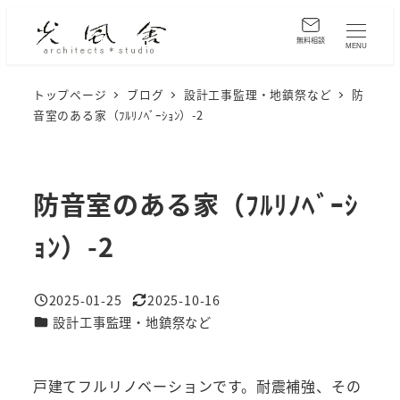
メ
イ
無料相談
MENU
ン
コ
トップページ
ブログ
設計工事監理・地鎮祭など
防
音室のある家（ﾌﾙﾘﾉﾍﾞｰｼｮﾝ）-2
ン
テ
ン
ツ
防音室のある家（ﾌﾙﾘﾉﾍﾞｰｼ
へ
ｮﾝ）-2
移
動
2025-01-25
2025-10-16
投稿日
更新日
カテゴリー
設計工事監理・地鎮祭など
戸建てフルリノベーションです。耐震補強、その