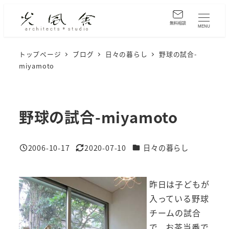
メ
イ
無料相談
MENU
ン
コ
トップページ
ブログ
日々の暮らし
野球の試合-
miyamoto
ン
テ
ン
ツ
野球の試合-miyamoto
へ
移
カテゴリー
2006-10-17
2020-07-10
日々の暮らし
動
投稿日
更新日
昨日は子どもが
入っている野球
チームの試合
で、お茶当番で