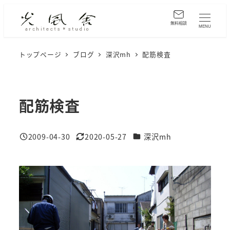
メ
イ
無料相談
MENU
ン
コ
トップページ
ブログ
深沢mh
配筋検査
ン
テ
ン
配筋検査
ツ
へ
カテゴリー
2009-04-30
2020-05-27
深沢mh
移
投稿日
更新日
動