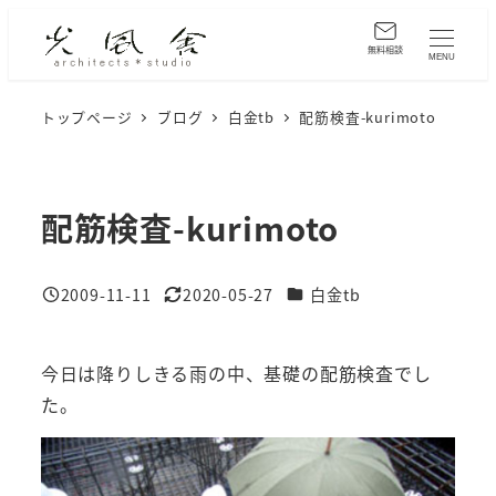
メ
イ
無料相談
MENU
ン
コ
トップページ
ブログ
白金tb
配筋検査-kurimoto
ン
テ
ン
配筋検査-kurimoto
ツ
へ
カテゴリー
2009-11-11
2020-05-27
白金tb
移
投稿日
更新日
動
今日は降りしきる雨の中、基礎の配筋検査でし
た。