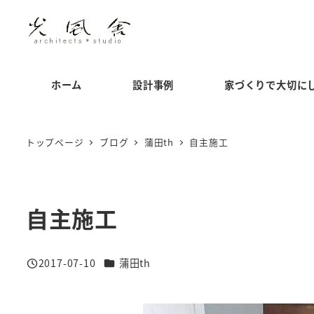
メ
イ
ン
コ
ホーム
設計事例
家づくりで大切に
ン
テ
ン
トップページ
ブログ
蒲田th
自主施工
ツ
へ
移
自主施工
動
カテゴリー
2017-07-10
蒲田th
投稿日