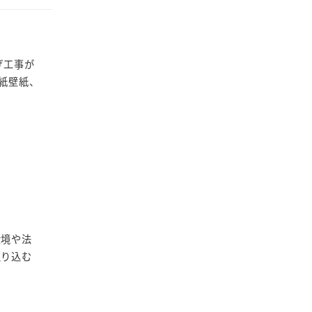
げ工事が
紙壁紙、
環境や法
取り込む