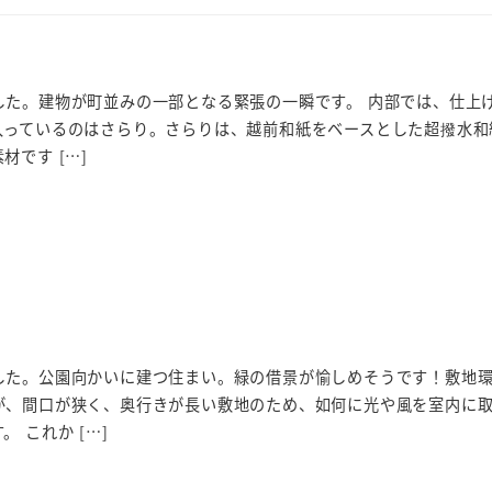
した。建物が町並みの一部となる緊張の一瞬です。 内部では、仕上
入っているのはさらり。さらりは、越前和紙をベースとした超撥水和
です […]
した。公園向かいに建つ住まい。緑の借景が愉しめそうです！敷地
が、間口が狭く、奥行きが長い敷地のため、如何に光や風を室内に
 これか […]