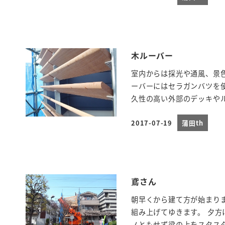
投稿日
木ルーバー
室内からは採光や通風、景
ーバーにはセラガンバツを
久性の高い外部のデッキやル
2017-07-19
蒲田th
投稿日
鳶さん
朝早くから建て方が始まり
組み上げてゆきます。 夕
ノともせず梁の上をスタス