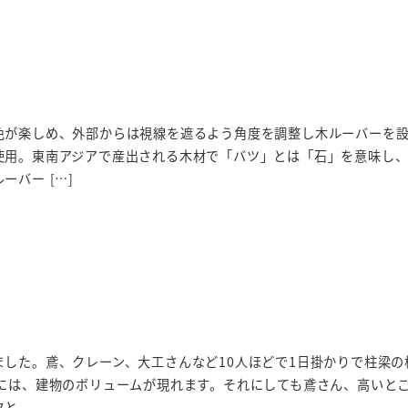
色が楽しめ、外部からは視線を遮るよう角度を調整し木ルーバーを設
使用。東南アジアで産出される木材で「バツ」とは「石」を意味し
ーバー […]
ました。鳶、クレーン、大工さんなど10人ほどで1日掛かりで柱梁の
方には、建物のボリュームが現れます。それにしても鳶さん、高いと
タと。