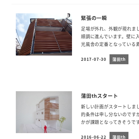
緊張の一瞬
足場が外れ、外観が現れま
順調に進んでいます。壁に
光風舎の定番となっている素材
2017-07-30
蒲田th
投稿日
蒲田thスタート
新しい計画がスタートしま
的条件は申し分ないのです
かが課題となってきそうです。
2016-06-22
蒲田th