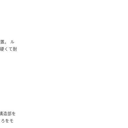
置。 ル
、硬くて耐
構造部を
ころをモ