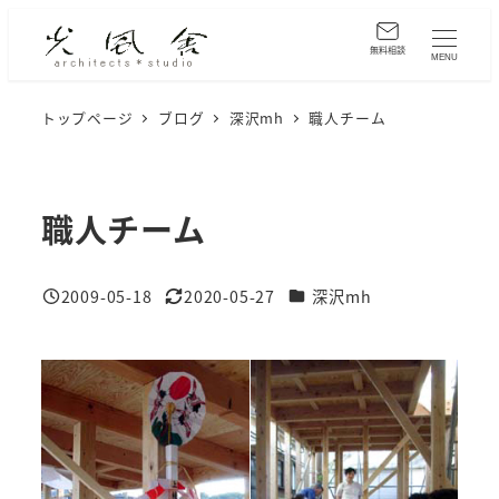
メ
イ
無料相談
MENU
ン
コ
トップページ
ブログ
深沢mh
職人チーム
ン
テ
ン
職人チーム
ツ
へ
カテゴリー
2009-05-18
2020-05-27
深沢mh
移
投稿日
更新日
動