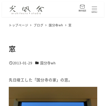
メ
イ
無料相談
MENU
ン
コ
トップページ
ブログ
国分寺wh
窓
ン
テ
ン
窓
ツ
へ
カテゴリー
2013-01-29
国分寺wh
移
投稿日
動
先日竣工した「国分寺の家」の窓。