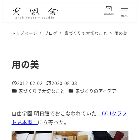
メ
イ
無料相談
MENU
ン
コ
トップページ
ブログ
家づくりで大切なこと
用の美
ン
テ
ン
用の美
ツ
へ
2012-02-02
2020-08-03
移
投稿日
更新日
カテゴリー
カテゴリー
家づくりで大切なこと
家づくりのアイデア
動
自由学園 明日館でおこなわれていた
「CCJクラフ
ト見本市」
に立寄った。