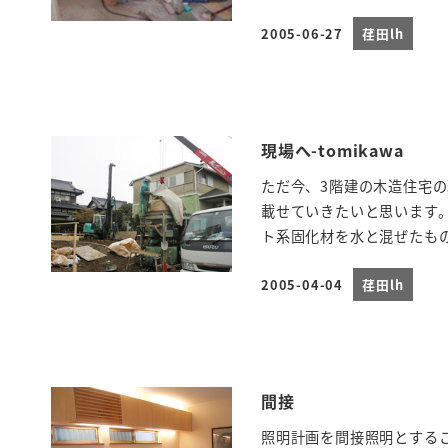
2005-06-27
荏田lh
投稿日
現場へ-tomikawa
ただ今、3階建の木造住宅
載せていきたいと思います
ト系固化材を水と混ぜたもの
2005-04-04
荏田lh
投稿日
間接
照明計画を間接照明とする