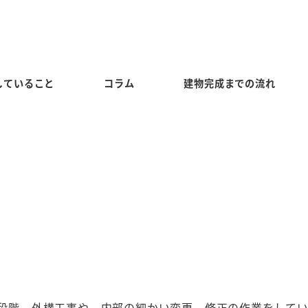
していること
コラム
建物完成までの流れ
段階。外構工事や、内部の細かい変更、修正の作業をして