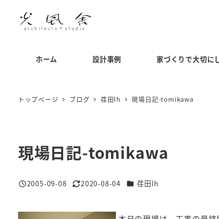
メ
イ
ン
コ
ホーム
設計事例
家づくりで大切に
ン
テ
ン
トップページ
ブログ
荏田lh
現場日記-tomikawa
ツ
へ
移
現場日記-tomikawa
動
カテゴリー
2005-09-08
2020-08-04
荏田lh
投稿日
更新日
本日の現場は、工事の最終