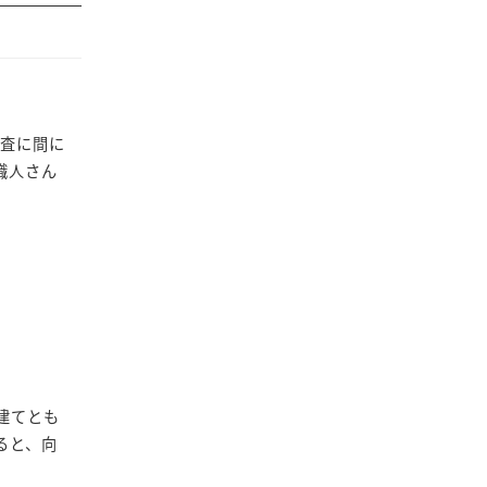
検査に間に
職人さん
建てとも
ると、向