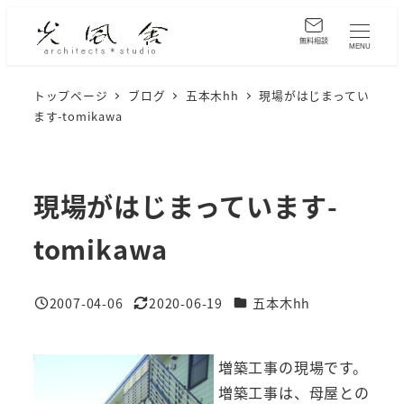
メ
イ
無料相談
MENU
ン
コ
トップページ
ブログ
五本木hh
現場がはじまってい
ます-tomikawa
ン
テ
ン
ツ
現場がはじまっています-
へ
tomikawa
移
動
カテゴリー
2007-04-06
2020-06-19
五本木hh
投稿日
更新日
増築工事の現場です。
増築工事は、母屋との