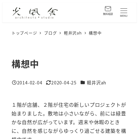
メ
イ
無料相談
MENU
ン
コ
トップページ
ブログ
軽井沢ah
構想中
ン
テ
ン
構想中
ツ
へ
カテゴリー
2014-02-04
2020-04-25
軽井沢ah
移
投稿日
更新日
動
１階が店舗、２階が住宅の新しいプロジェクトが
始まりました。敷地は小さいながら、前には緑豊
かな自然が広がっています。週末や休暇のとき
に、自然を感じながらゆっくり過ごせる建築を構