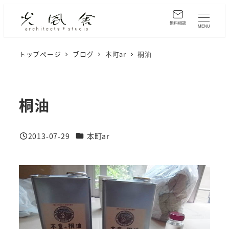
メ
イ
無料相談
MENU
ン
コ
トップページ
ブログ
本町ar
桐油
ン
テ
ン
桐油
ツ
へ
カテゴリー
2013-07-29
本町ar
移
投稿日
動