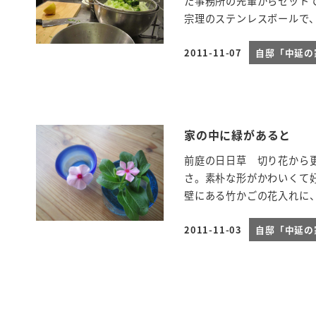
た事務所の先輩からセット
宗理のステンレスボールで、シ
2011-11-07
自邸「中延
投稿日
家の中に緑があると
前庭の日日草 切り花から
さ。素朴な形がかわいくて好
壁にある竹かごの花入れに、
2011-11-03
自邸「中延
投稿日