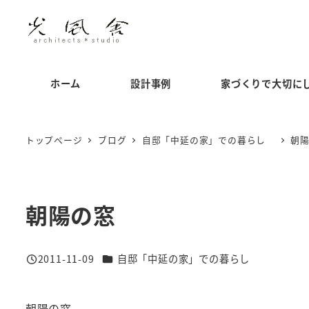
メ
イ
ン
コ
ホーム
設計事例
家づくりで大切に
ン
テ
ン
トップページ
ブログ
自邸「中延の家」での暮らし
朝
ツ
へ
移
朝陽の窓
動
カテゴリー
2011-11-09
自邸「中延の家」での暮らし
投稿日
朝陽の窓。