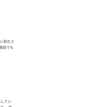
い用のス
階段でも
務してい