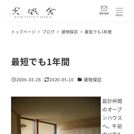
メ
イ
無料相談
MENU
ン
コ
トップページ
ブログ
建物探訪
最短でも1年間
ン
テ
ン
最短でも1年間
ツ
へ
カテゴリー
2006-03-28
2020-05-10
建物探訪
移
投稿日
更新日
動
設計仲間
のオープ
ンハウス
へ。午前